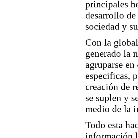
principales h
desarrollo de
sociedad y s
Con la
globa
generado la 
agruparse en
especificas, 
creación de r
se suplen y s
medio de la i
Todo esta ha
información l