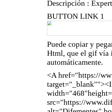
Descripción : Exper
BUTTON LINK 1
Puede copiar y pegar
Html, que el gif vía 
automáticamente.
<A href="https://w
target="_blank"">
width="468"height=
src="https://www.di
alt="Difementes" b